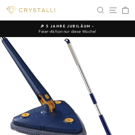
Direkt
SUCHE
SEIT
E
zum
Inhalt
🎉 5 JAHRE JUBILÄUM -
Feier-Aktion nur diese Woche!
Pause
Diashow