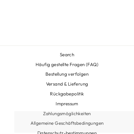
PUTZEN WAR
NOCH NIE SO
EINFACH!
Normaler
Sonderpreis
€59,95
Von €36,95
Preis
Sparen €23,00
Search
Häufig gestellte Fragen (FAQ)
Bestellung verfolgen
Versand & Lieferung
Rückgabepolitik
Impressum
Zahlungsmöglichkeiten
Allgemeine Geschäftsbedingungen
Datenschutz-bestimmungen