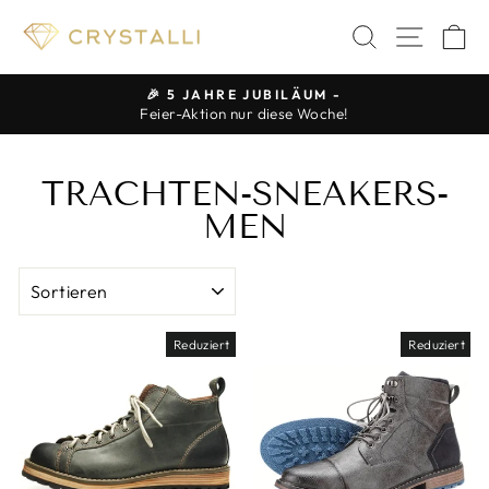
Direkt
SUCHE
SEIT
E
zum
Inhalt
🎉 5 JAHRE JUBILÄUM -
Feier-Aktion nur diese Woche!
Pause
Diashow
TRACHTEN-SNEAKERS-
MEN
SORTIEREN
Reduziert
Reduziert