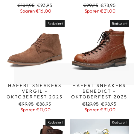
Normaler
Sonderpreis
Normaler
Sonderpreis
€109,95
€93,95
€99,95
€78,95
Preis
Preis
Sparen €16,00
Sparen €21,00
Reduziert
Reduziert
HAFERL SNEAKERS
HAFERL SNEAKERS
VERGIL -
BENEDICT -
OKTOBERFEST 2025
OKTOBERFEST 2025
Normaler
Sonderpreis
Normaler
Sonderpreis
€99,95
€88,95
€129,95
€98,95
Preis
Preis
Sparen €11,00
Sparen €31,00
Reduziert
Reduziert