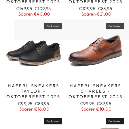
OKTOBERFEST 2025
OKTOBERFEST 2025
Normaler
Sonderpreis
Normaler
Sonderpreis
€149,95
€109,95
€109,95
€88,95
Preis
Preis
Sparen €40,00
Sparen €21,00
Reduziert
Reduziert
HAFERL SNEAKERS
HAFERL SNEAKERS
TAYLOR -
CHARLES -
OKTOBERFEST 2025
OKTOBERFEST 2025
Normaler
Sonderpreis
Normaler
Sonderpreis
€99,95
€83,95
€99,95
€89,95
Preis
Preis
Sparen €16,00
Sparen €10,00
Reduziert
Reduziert