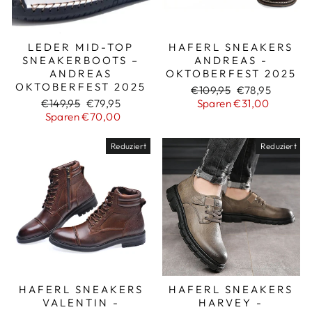
LEDER MID-TOP
HAFERL SNEAKERS
SNEAKERBOOTS –
ANDREAS -
ANDREAS
OKTOBERFEST 2025
OKTOBERFEST 2025
Normaler
Sonderpreis
€109,95
€78,95
Normaler
Sonderpreis
Preis
€149,95
€79,95
Sparen €31,00
Preis
Sparen €70,00
Reduziert
Reduziert
HAFERL SNEAKERS
HAFERL SNEAKERS
VALENTIN -
HARVEY -