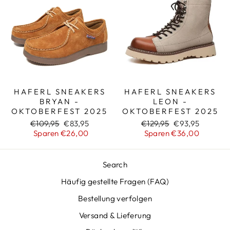
HAFERL SNEAKERS
HAFERL SNEAKERS
BRYAN -
LEON -
OKTOBERFEST 2025
OKTOBERFEST 2025
Normaler
Sonderpreis
Normaler
Sonderpreis
€109,95
€83,95
€129,95
€93,95
Preis
Preis
Sparen €26,00
Sparen €36,00
Search
Häufig gestellte Fragen (FAQ)
Bestellung verfolgen
Versand & Lieferung