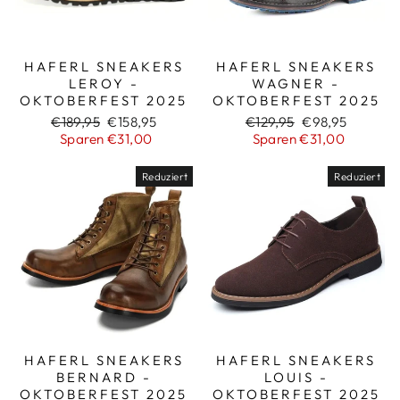
HAFERL SNEAKERS
HAFERL SNEAKERS
LEROY -
WAGNER -
OKTOBERFEST 2025
OKTOBERFEST 2025
Normaler
Sonderpreis
Normaler
Sonderpreis
€189,95
€158,95
€129,95
€98,95
Preis
Preis
Sparen €31,00
Sparen €31,00
Reduziert
Reduziert
HAFERL SNEAKERS
HAFERL SNEAKERS
BERNARD -
LOUIS -
OKTOBERFEST 2025
OKTOBERFEST 2025