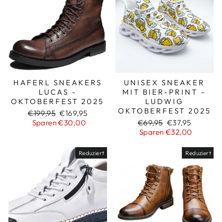
HAFERL SNEAKERS
UNISEX SNEAKER
LUCAS -
MIT BIER-PRINT –
OKTOBERFEST 2025
LUDWIG
OKTOBERFEST 2025
Normaler
Sonderpreis
€199,95
€169,95
Preis
Normaler
Sonderpreis
Sparen €30,00
€69,95
€37,95
Preis
Sparen €32,00
Reduziert
Reduziert