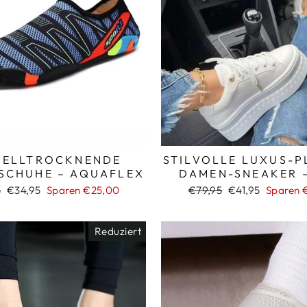
NELLTROCKNENDE
STILVOLLE LUXUS-P
SCHUHE – AQUAFLEX
DAMEN-SNEAKER –
ler
Sonderpreis
Normaler
Sonderpreis
5
€34,95
Sparen €25,00
€79,95
€41,95
Sparen 
Preis
Reduziert