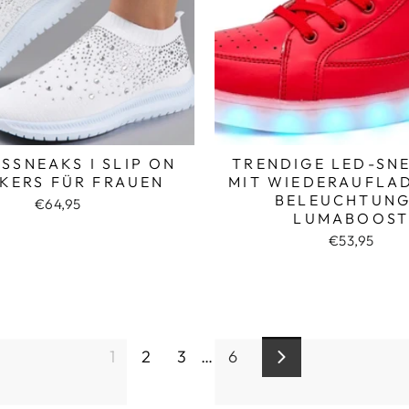
ESSNEAKS I SLIP ON
TRENDIGE LED-SN
KERS FÜR FRAUEN
MIT WIEDERAUFLA
BELEUCHTUNG
€64,95
LUMABOOS
€53,95
1
2
3
…
6
Vorwärts