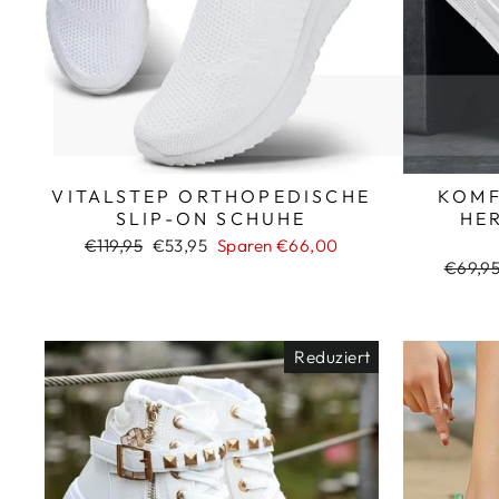
VITALSTEP ORTHOPEDISCHE
KOMF
SLIP-ON SCHUHE
HE
Normaler
Sonderpreis
€119,95
€53,95
Sparen €66,00
Preis
Norma
€69,9
Preis
Reduziert