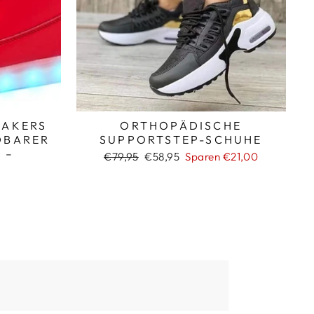
EAKERS
ORTHOPÄDISCHE
DBARER
SUPPORTSTEP-SCHUHE
 –
Normaler
Sonderpreis
€79,95
€58,95
Sparen €21,00
T
Preis