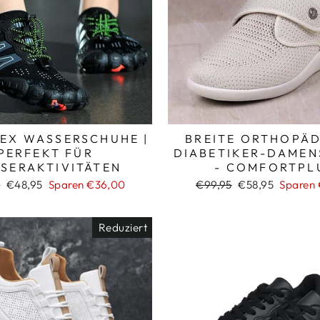
_
EX WASSERSCHUHE |
BREITE ORTHOPÄD
PERFEKT FÜR
DIABETIKER-DAME
SERAKTIVITÄTEN
- COMFORTPL
ler
Sonderpreis
Normaler
Sonderpreis
5
€48,95
Sparen €36,00
€99,95
€58,95
Sparen 
Preis
Reduziert