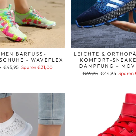
_
MEN BARFUSS-W
LEICHTE & ORTHOP
CHUHE - WAVEFLEX
KOMFORT-SNEAKE
DÄMPFUNG – MOVI
ler
Sonderpreis
5
€45,95
Sparen €31,00
Normaler
Sonderpreis
€69,95
€44,95
Sparen
Preis