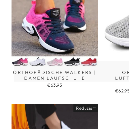
ORTHOPÄDISCHE WALKERS |
O
DAMEN LAUFSCHUHE
LUF
€63,95
Norma
€62,9
Preis
Reduziert