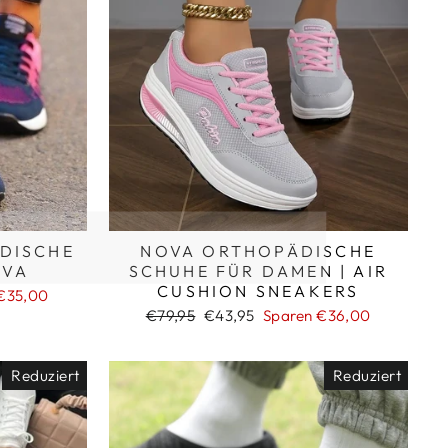
DISCHE
NOVA ORTHOPÄDISCHE
OVA
SCHUHE FÜR DAMEN | AIR
CUSHION SNEAKERS
€35,00
Normaler
Sonderpreis
€79,95
€43,95
Sparen €36,00
Preis
Reduziert
Reduziert