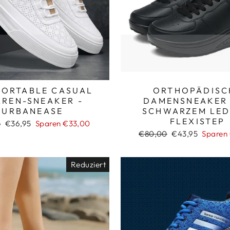
ORTABLE CASUAL
ORTHOPÄDISC
RREN-SNEAKER -
DAMENSNEAKER
URBANEASE
SCHWARZEM LED
FLEXISTEP
ler
Sonderpreis
5
€36,95
Sparen €33,00
Normaler
Sonderpreis
€80,00
€43,95
Sparen
Preis
Reduziert