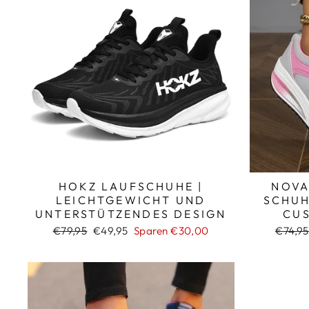
HOKZ LAUFSCHUHE |
NOVA
LEICHTGEWICHT UND
SCHUH
UNTERSTÜTZENDES DESIGN
CU
Normaler
Sonderpreis
Norma
€79,95
€49,95
Sparen €30,00
€74,95
Preis
Preis