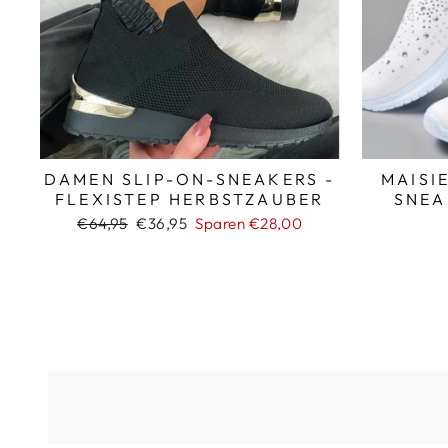
DAMEN SLIP-ON-SNEAKERS -
MAISI
FLEXISTEP HERBSTZAUBER
SNEA
Normaler
Sonderpreis
€64,95
€36,95
Sparen €28,00
Preis