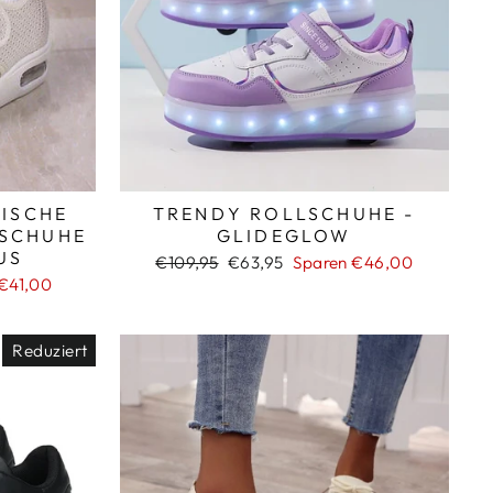
_
ISCHE
TRENDY ROLLSCHUHE -
NSCHUHE
GLIDEGLOW
US
Normaler
Sonderpreis
€109,95
€63,95
Sparen €46,00
Preis
€41,00
Reduziert