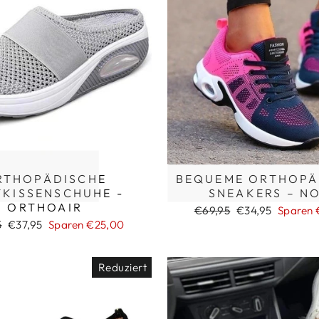
RTHOPÄDISCHE
BEQUEME ORTHOPÄ
TKISSENSCHUHE -
SNEAKERS – N
ORTHOAIR
Normaler
Sonderpreis
€69,95
€34,95
Sparen 
Preis
ler
Sonderpreis
5
€37,95
Sparen €25,00
Reduziert