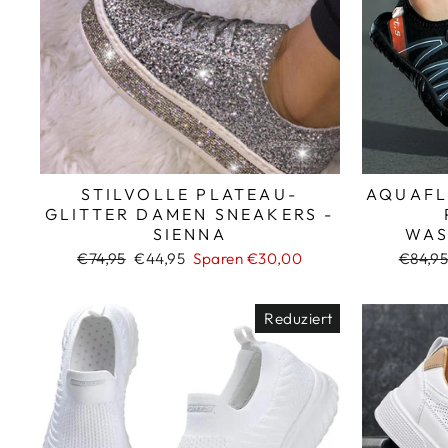
STILVOLLE PLATEAU-
AQUAFL
GLITTER DAMEN SNEAKERS -
SIENNA
WAS
Normaler
Sonderpreis
Norma
€74,95
€44,95
Sparen €30,00
€84,9
Preis
Preis
Reduziert