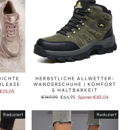
_
DICHTE
HERBSTLICHE ALLWETTER-
OLEASE
WANDERSCHUHE | KOMFORT
& HALTBARKEIT
 €25,05
Normaler
Sonderpreis
€149,99
€66,95
Sparen €83,04
Preis
Reduziert
Reduziert