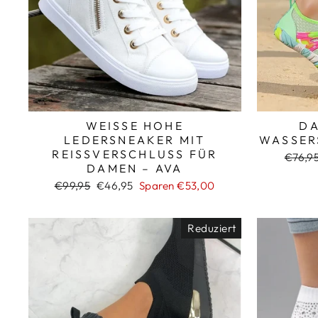
WEISSE HOHE L
DA
EDERSNEAKER MIT R
ASSERS
EISSVERSCHLUSS FÜR DA
Norma
€76,9
MEN – AVA
Preis
Normaler
Sonderpreis
€99,95
€46,95
Sparen €53,00
Preis
Reduziert