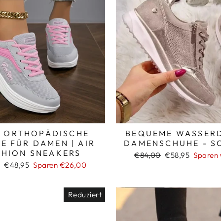
_
 ORTHOPÄDISCHE
BEQUEME WASSER
E FÜR DAMEN | AIR
DAMENSCHUHE - S
SHION SNEAKERS
Normaler
Sonderpreis
€84,00
€58,95
Sparen
Preis
ler
Sonderpreis
€48,95
Sparen €26,00
Reduziert