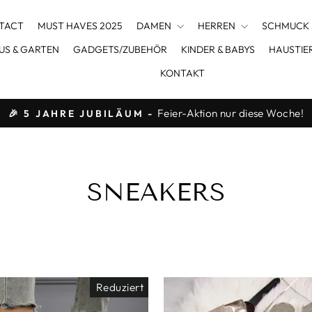
TACT
MUST HAVES 2025
DAMEN
HERREN
SCHMUCK
US & GARTEN
GADGETS/ZUBEHÖR
KINDER & BABYS
HAUSTIE
KONTAKT
Feier-Aktion nur diese Woche!
🎉 5 JAHRE JUBILÄUM -
Pause
Diashow
SNEAKERS
Reduziert