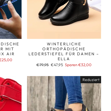
_
ÄDISCHE
WINTERLICHE
R MIT
ORTHOPÄDISCHE
X AIR
LEDERSTIEFEL FÜR DAMEN –
ELLA
 €25,00
Normaler
Sonderpreis
€79,95
€47,95
Sparen €32,00
Preis
Reduziert