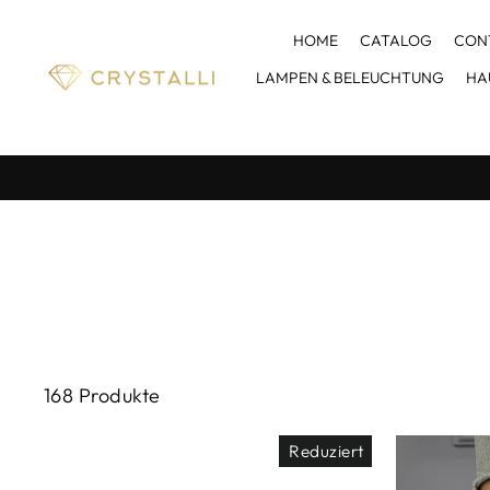
Direkt
zum
HOME
CATALOG
CON
Inhalt
LAMPEN & BELEUCHTUNG
HA
168 Produkte
Reduziert