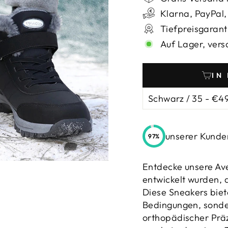
_
Klarna, PayPal,
Tiefpreisgarant
Auf Lager, vers
IN
unserer Kunden
97%
Entdecke unsere Ave
entwickelt wurden, d
Diese Sneakers biet
Bedingungen, sonde
orthopädischer Prä