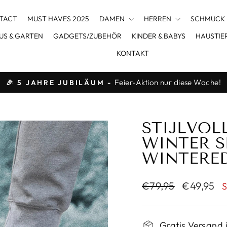
TACT
MUST HAVES 2025
DAMEN
HERREN
SCHMUCK
US & GARTEN
GADGETS/ZUBEHÖR
KINDER & BABYS
HAUSTIE
KONTAKT
Feier-Aktion nur diese Woche!
🎉 5 JAHRE JUBILÄUM -
Pause
Diashow
STIJLVOL
WINTER S
WINTERED
Normaler
Sonderpre
€79,95
€49,95
Preis
Gratis Versand 