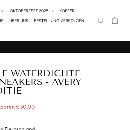
OKTOBERFEST 2025
KOFFER
SUCHE
EINK
RE
ÜBER UNS
BESTELLUNG VERFOLGEN
LE WATERDICHTE
NEAKERS - AVERY
ITIE
is
Sparen €30,00
in Deutschland