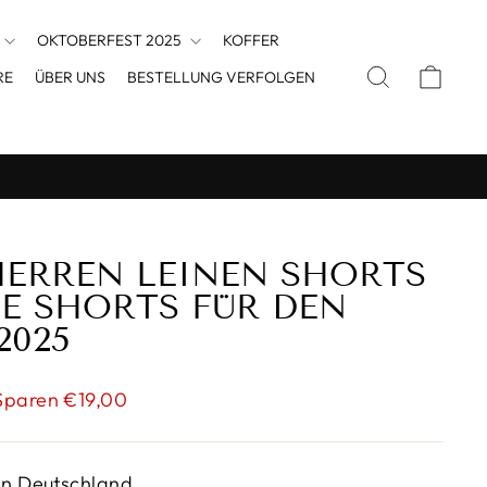
OKTOBERFEST 2025
KOFFER
SUCHE
EINK
RE
ÜBER UNS
BESTELLUNG VERFOLGEN
HERREN LEINEN SHORTS
GE SHORTS FÜR DEN
2025
is
Sparen €19,00
in Deutschland