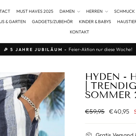
TACT
MUST HAVES 2025
DAMEN
HERREN
SCHMUCK
US & GARTEN
GADGETS/ZUBEHÖR
KINDER & BABYS
HAUSTIE
KONTAKT
Feier-Aktion nur diese Woche!
🎉 5 JAHRE JUBILÄUM -
Pause
Diashow
HYDEN - 
| TRENDI
SOMMER 
Normaler
Sonderpre
€59,95
€40,95
Preis
Gratis Versand 