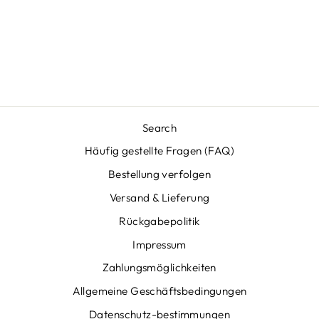
MIT
BEWEGUNGSSE
NSOR - LUMOS
Normaler
Sonderpreis
€54,95
€39,95
Preis
Sparen €15,00
Search
Häufig gestellte Fragen (FAQ)
Bestellung verfolgen
Versand & Lieferung
Rückgabepolitik
Impressum
Zahlungsmöglichkeiten
Allgemeine Geschäftsbedingungen
Datenschutz-bestimmungen