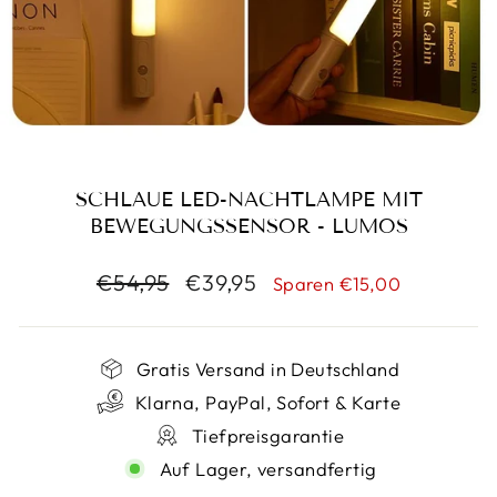
SCHLAUE LED-NACHTLAMPE MIT
BEWEGUNGSSENSOR - LUMOS
Normaler
Sonderpreis
€54,95
€39,95
Sparen €15,00
Preis
Gratis Versand in Deutschland
Klarna, PayPal, Sofort & Karte
Tiefpreisgarantie
Auf Lager, versandfertig