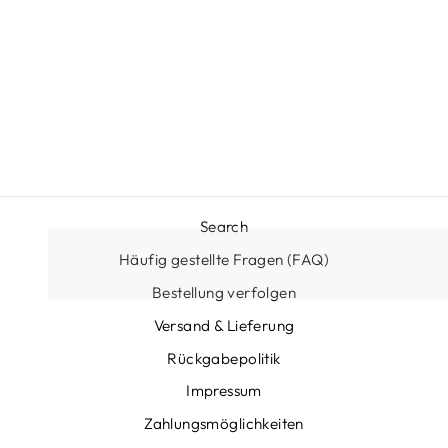
KABELLOSER
LOCKENSTAB -
CURLMATE
Normaler
Sonderpreis
€74,95
€59,95
Preis
Sparen €15,00
Search
Häufig gestellte Fragen (FAQ)
Bestellung verfolgen
Versand & Lieferung
Rückgabepolitik
Impressum
Zahlungsmöglichkeiten