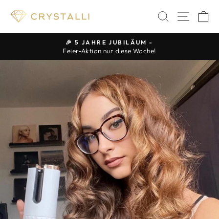
Direkt
SUCHE
SEIT
E
zum
Inhalt
🎉 5 JAHRE JUBILÄUM -
Feier-Aktion nur diese Woche!
Pause
Diashow