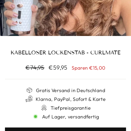
KABELLOSER LOCKENSTAB - CURLMATE
Normaler
Sonderpreis
€74,95
€59,95
Sparen €15,00
Preis
Gratis Versand in Deutschland
Klarna, PayPal, Sofort & Karte
Tiefpreisgarantie
Auf Lager, versandfertig