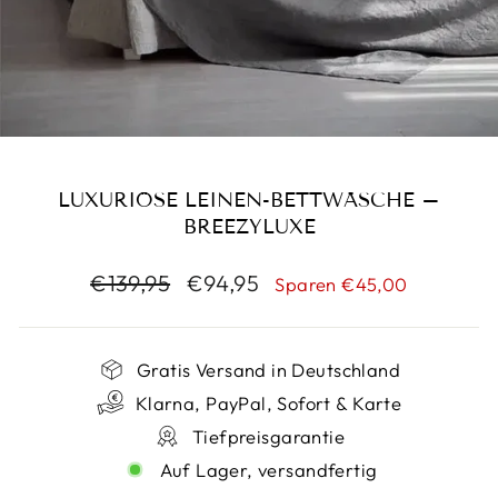
LUXURIÖSE LEINEN-BETTWÄSCHE –
BREEZYLUXE
Normaler
Sonderpreis
€139,95
€94,95
Sparen €45,00
Preis
Gratis Versand in Deutschland
Klarna, PayPal, Sofort & Karte
Tiefpreisgarantie
Auf Lager, versandfertig