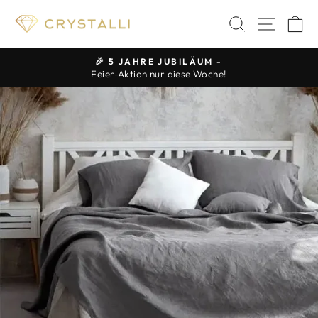
Direkt
SUCHE
SEIT
E
zum
Inhalt
🎉 5 JAHRE JUBILÄUM -
Feier-Aktion nur diese Woche!
Pause
Diashow