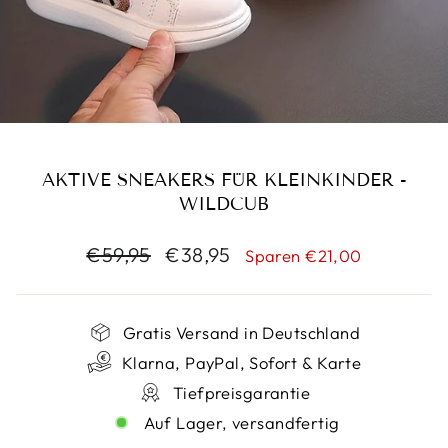
AKTIVE SNEAKERS FÜR KLEINKINDER -
WILDCUB
Normaler
Sonderpreis
€59,95
€38,95
Sparen €21,00
Preis
Gratis Versand in Deutschland
Klarna, PayPal, Sofort & Karte
Tiefpreisgarantie
Auf Lager, versandfertig