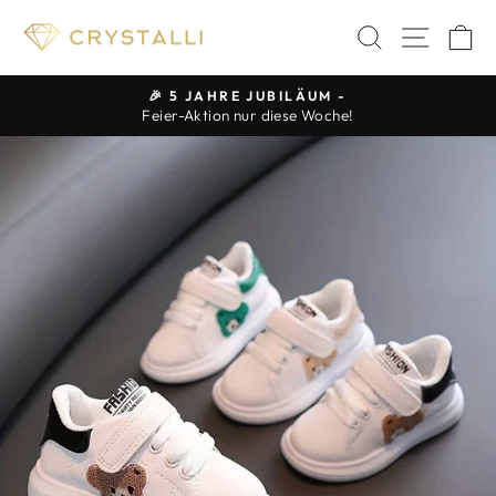
Direkt
SUCHE
SEIT
E
zum
Inhalt
🎉 5 JAHRE JUBILÄUM -
Feier-Aktion nur diese Woche!
Pause
Diashow