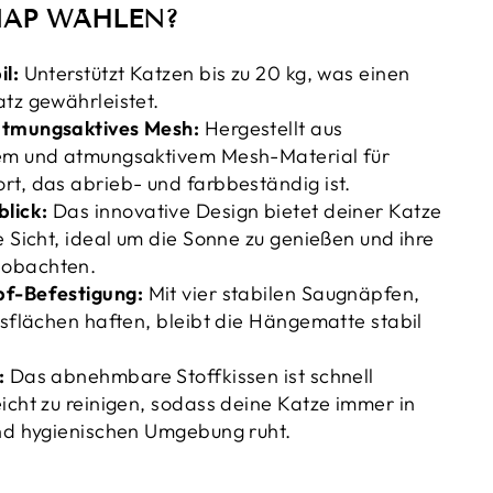
AP WÄHLEN?
l:
Unterstützt Katzen bis zu 20 kg, was einen
tz gewährleistet.
atmungsaktives Mesh:
Hergestellt aus
em und atmungsaktivem Mesh-Material für
t, das abrieb- und farbbeständig ist.
lick:
Das innovative Design bietet deiner Katze
e Sicht, ideal um die Sonne zu genießen und ihre
obachten.
pf-Befestigung:
Mit vier stabilen Saugnäpfen,
asflächen haften, bleibt die Hängematte stabil
:
Das abnehmbare Stoffkissen ist schnell
icht zu reinigen, sodass deine Katze immer in
und hygienischen Umgebung ruht.