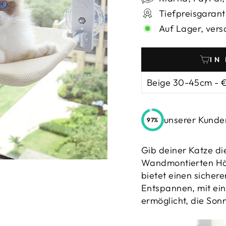
_
Tiefpreisgarant
Auf Lager, vers
IN
unserer Kunden
97%
Gib deiner Katze di
Wandmontierten Hä
bietet einen sicher
Entspannen, mit ei
ermöglicht, die Son