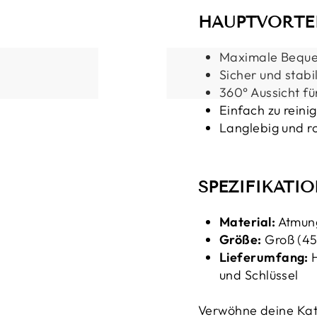
HAUPTVORTEI
Maximale Bequem
Sicher und stabi
360° Aussicht f
Einfach zu reini
Langlebig und r
SPEZIFIKATIO
Material:
Atmung
Größe:
Groß (45
Lieferumfang:
H
und Schlüssel
Verwöhne deine Kat