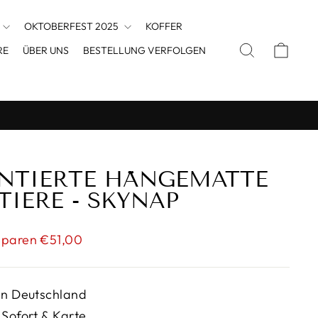
OKTOBERFEST 2025
KOFFER
SUCHE
EINK
RE
ÜBER UNS
BESTELLUNG VERFOLGEN
TIERTE HÄNGEMATTE
TIERE - SKYNAP
is
Sparen €51,00
in Deutschland
 Sofort & Karte