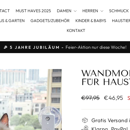
TACT
MUST HAVES 2025
DAMEN
HERREN
SCHMUCK
US & GARTEN
GADGETS/ZUBEHÖR
KINDER & BABYS
HAUSTIE
KONTAKT
Feier-Aktion nur diese Woche!
🎉 5 JAHRE JUBILÄUM -
Pause
Diashow
WANDMON
FÜR HAUS
Normaler
Sonderpre
€97,95
€46,95
Preis
Gratis Versand 
Klarna, PayPal,