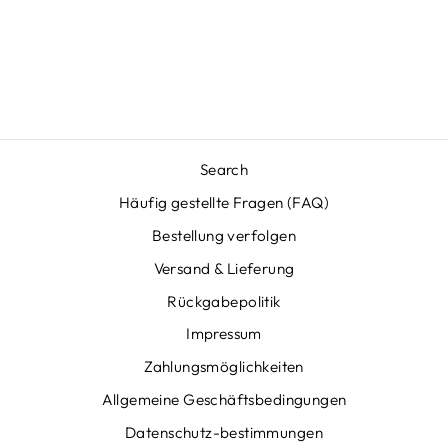
HUNDEFIGUR -
HEARTBOND
Normaler
Sonderpreis
€49,95
€32,95
Preis
Sparen €17,00
Search
Häufig gestellte Fragen (FAQ)
Bestellung verfolgen
Versand & Lieferung
Rückgabepolitik
Impressum
Zahlungsmöglichkeiten
Allgemeine Geschäftsbedingungen
Datenschutz-bestimmungen