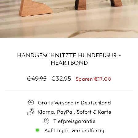
HANDGESCHNITZTE HUNDEFIGUR -
HEARTBOND
Normaler
Sonderpreis
€49,95
€32,95
Sparen €17,00
Preis
Gratis Versand in Deutschland
Klarna, PayPal, Sofort & Karte
Tiefpreisgarantie
Auf Lager, versandfertig