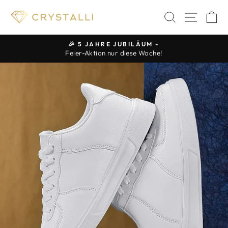
Direkt
SUCHE
SEIT
E
zum
Inhalt
🎉 5 JAHRE JUBILÄUM -
Feier-Aktion nur diese Woche!
Pause
Diashow