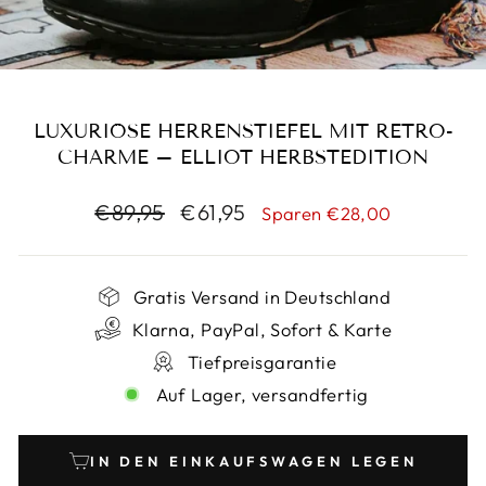
LUXURIÖSE HERRENSTIEFEL MIT RETRO-
CHARME – ELLIOT HERBSTEDITION
Normaler
Sonderpreis
€89,95
€61,95
Sparen €28,00
Preis
Gratis Versand in Deutschland
Klarna, PayPal, Sofort & Karte
Tiefpreisgarantie
Auf Lager, versandfertig
IN DEN EINKAUFSWAGEN LEGEN