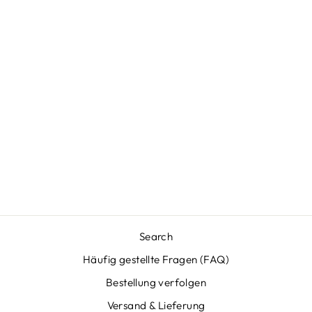
LUXURIÖSE
HERRENSTIEFEL
MIT RETRO-
CHARME –
ELLIOT
HERBSTEDITION
Normaler
Sonderpreis
€89,95
€61,95
Preis
Sparen €28,00
Search
Häufig gestellte Fragen (FAQ)
Bestellung verfolgen
Versand & Lieferung