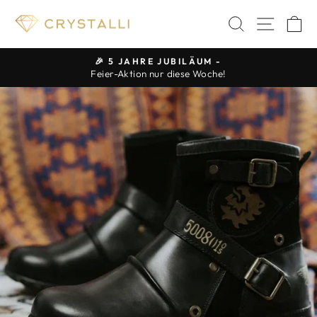
Direkt
SUCHE
SEIT
E
zum
Inhalt
🎉 5 JAHRE JUBILÄUM -
Feier-Aktion nur diese Woche!
Pause
Diashow