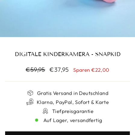
DIGITALE KINDERKAMERA - SNAPKID
Normaler
Sonderpreis
€59,95
€37,95
Sparen €22,00
Preis
Gratis Versand in Deutschland
Klarna, PayPal, Sofort & Karte
Tiefpreisgarantie
Auf Lager, versandfertig