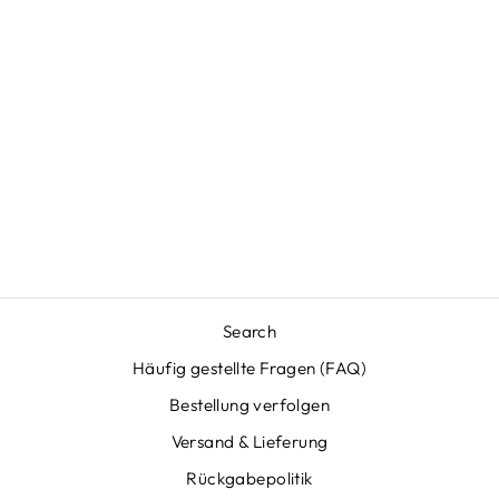
DIGITALE
KINDERKAMERA
- SNAPKID
Normaler
Sonderpreis
€59,95
€37,95
Preis
Sparen €22,00
Search
Häufig gestellte Fragen (FAQ)
Bestellung verfolgen
Versand & Lieferung
Rückgabepolitik