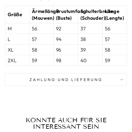
Ärmellänge
Brustumfang
Schulterbreite
Länge
Größe
(Mouwen)
(Buste)
(Schouder)
(Lengte)
M
56
92
37
56
L
57
94
38
57
XL
58
96
39
58
2XL
59
98
40
59
ZAHLUNG UND LIEFERUNG
KÖNNTE AUCH FÜR SIE
INTERESSANT SEIN