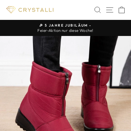
Direkt
SUCHE
SEIT
E
zum
Inhalt
🎉 5 JAHRE JUBILÄUM -
Feier-Aktion nur diese Woche!
Pause
Diashow