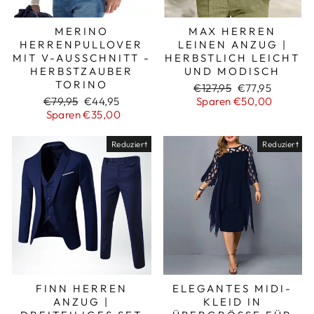
MERINO
MAX HERREN
HERRENPULLOVER
LEINEN ANZUG |
MIT V-AUSSCHNITT -
HERBSTLICH LEICHT
HERBSTZAUBER
UND MODISCH
TORINO
Normaler
Sonderpreis
€127,95
€77,95
Normaler
Sonderpreis
Preis
€79,95
€44,95
Sparen €50,00
Preis
Sparen €35,00
Reduziert
Reduziert
FINN HERREN
ELEGANTES MIDI-
ANZUG |
KLEID IN