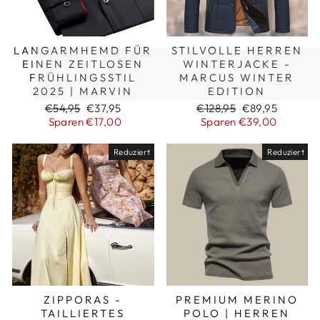
LANGARMHEMD FÜR
STILVOLLE HERREN
EINEN ZEITLOSEN
WINTERJACKE -
FRÜHLINGSSTIL
MARCUS WINTER
2025 | MARVIN
EDITION
Normaler
Sonderpreis
Normaler
Sonderpreis
€54,95
€37,95
€128,95
€89,95
Preis
Preis
Sparen €17,00
Sparen €39,00
Reduziert
Reduziert
ZIPPORAS -
PREMIUM MERINO
TAILLIERTES
POLO | HERREN