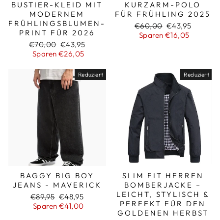
BUSTIER-KLEID MIT
KURZARM-POLO
MODERNEM
FÜR FRÜHLING 2025
FRÜHLINGSBLUMEN-
Normaler
Sonderpreis
€60,00
€43,95
PRINT FÜR 2026
Preis
Sparen €16,05
Normaler
Sonderpreis
€70,00
€43,95
Preis
Sparen €26,05
Reduziert
Reduziert
BAGGY BIG BOY
SLIM FIT HERREN
JEANS - MAVERICK
BOMBERJACKE –
LEICHT, STYLISCH &
Normaler
Sonderpreis
€89,95
€48,95
PERFEKT FÜR DEN
Preis
Sparen €41,00
GOLDENEN HERBST