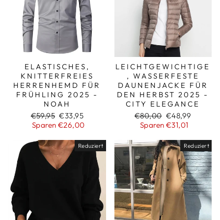
ELASTISCHES,
LEICHTGEWICHTIGE
KNITTERFREIES
, WASSERFESTE
HERRENHEMD FÜR
DAUNENJACKE FÜR
FRÜHLING 2025 -
DEN HERBST 2025 -
NOAH
CITY ELEGANCE
Normaler
Sonderpreis
Normaler
Sonderpreis
€59,95
€33,95
€80,00
€48,99
Preis
Preis
Sparen €26,00
Sparen €31,01
Reduziert
Reduziert