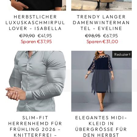
HERBSTLICHER
TRENDY LANGER
LUXUSKASCHMIRPUL
DAMENWINTERMAN
LOVER - ISABELLA
TEL - EVELINE
Normaler
Sonderpreis
Normaler
Sonderpreis
€79,90
€41,95
€98,95
€67,95
Preis
Preis
Sparen €37,95
Sparen €31,00
Reduziert
SLIM-FIT
ELEGANTES MIDI-
HERRENHEMD FÜR
KLEID IN
FRÜHLING 2026 –
ÜBERGRÖSSE FÜR D
KNITTERFREI –
EN HERBST