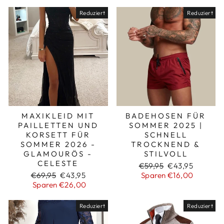
Reduziert
Reduziert
MAXIKLEID MIT
BADEHOSEN FÜR
PAILLETTEN UND
SOMMER 2025 |
KORSETT FÜR
SCHNELL
SOMMER 2026 -
TROCKNEND &
GLAMOURÖS -
STILVOLL
CELESTE
Normaler
Sonderpreis
€59,95
€43,95
Normaler
Sonderpreis
Preis
€69,95
€43,95
Sparen €16,00
Preis
Sparen €26,00
Reduziert
Reduziert