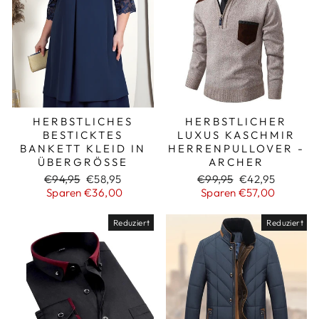
HERBSTLICHES
HERBSTLICHER
BESTICKTES
LUXUS KASCHMIR
BANKETT KLEID IN
HERRENPULLOVER -
ÜBERGRÖSSE
ARCHER
Normaler
Sonderpreis
Normaler
Sonderpreis
€94,95
€58,95
€99,95
€42,95
Preis
Preis
Sparen €36,00
Sparen €57,00
Reduziert
Reduziert