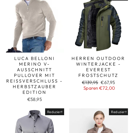
LUCA BELLONI
HERREN OUTDOOR
MERINO V-
WINTERJACKE -
AUSSCHNITT
EVEREST
PULLOVER MIT
FROSTSCHUTZ
REISSVERSCHLUSS - H
Normaler
Sonderpreis
€139,95
€67,95
ERBSTZAUBER E
Preis
Sparen €72,00
DITION
€58,95
Reduziert
Reduziert