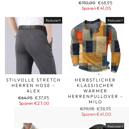
Normaler
Sonderpreis
€110,00
€68,95
Preis
Sparen €41,05
Reduziert
Reduziert
STILVOLLE STRETCH
HERBSTLICHER
HERREN HOSE -
KLASSISCHER
ALEX
WARMER
HERRENPULLOVER -
Normaler
Sonderpreis
€64,95
€37,95
MILO
Preis
Sparen €27,00
Normaler
Sonderpreis
€79,95
€38,95
Preis
Sparen €41,00
Reduziert