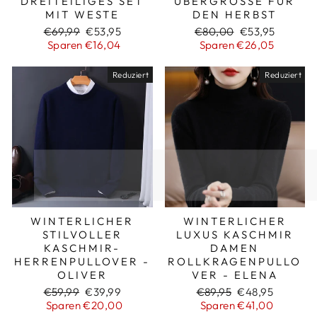
DREITEILIGES SET
ÜBERGRÖSSE FÜR D
MIT WESTE
EN HERBST
Normaler
Sonderpreis
Normaler
Sonderpreis
€69,99
€53,95
€80,00
€53,95
Preis
Preis
Sparen €16,04
Sparen €26,05
Reduziert
Reduziert
WINTERLICHER
WINTERLICHER
STILVOLLER
LUXUS KASCHMIR
KASCHMIR-
DAMEN
HERRENPULLOVER -
ROLLKRAGENPULLO
OLIVER
VER - ELENA
Normaler
Sonderpreis
Normaler
Sonderpreis
€59,99
€39,99
€89,95
€48,95
Preis
Preis
Sparen €20,00
Sparen €41,00