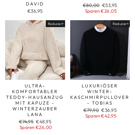
DAVID
Normaler
Sonderpreis
€80,00
€53,95
Preis
€36,95
Sparen €26,05
Reduziert
Reduziert
ULTRA-
LUXURIÖSER
KOMFORTABLER
WINTER-
TEDDY-HAUSANZUG
KASCHMIRPULLOVER
MIT KAPUZE -
- TOBIAS
WINTERZAUBER
Normaler
Sonderpreis
€79,90
€36,95
LANA
Preis
Sparen €42,95
Normaler
Sonderpreis
€74,95
€48,95
Preis
Sparen €26,00